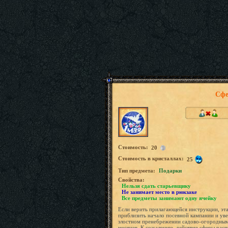
Сфе
Стоимость:
20
Стоимость в кристаллах:
25
Tип предмета:
Подарки
Свойства:
Нельзя сдать старьевщику
Не занимает место в рюкзаке
Все предметы занимают одну ячейку
Если верить прилагающейся инструкции, эта
приблизить начало посевной кампании и уве
злостном пренебрежении садово-огородным
месяцев. К сожалению, действие сферы расп