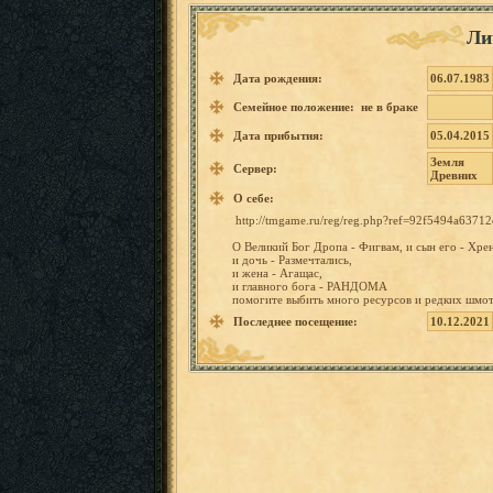
Ли
Дата рождения:
06.07.1983
Семейное положение: не в браке
Дата прибытия:
05.04.2015
Земля
Сервер:
Древних
О себе:
http://t
mgame.ru
/reg/reg
.php?ref
=92f5494
a63712
О
Великий
Бог
Дропа
-
Фигвам,
и
сын
его
- Хре
и
дочь
- Размечта
лись,
и
жена
-
Агащас,
и главного
бога
-
РАНДОМА
помогите
выбить
много ресурсов
и
редких шмот
Последнее посещение:
10.12.2021