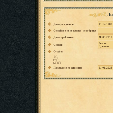
Ли
Дата рождения:
01.12.1982
Семейное положение: не в браке
Дата прибытия:
30.05.2010
Земля
Сервер:
Древних
О себе:
(\(\
(=':')
(,(")(")
Последнее посещение:
01.01.2025