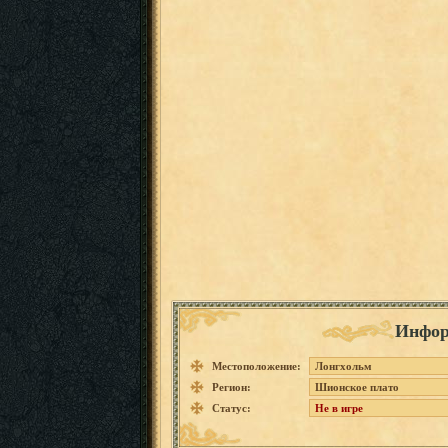
Инфор
Местоположение:
Лонгхольм
Регион:
Шионское плато
Статус:
Не в игре