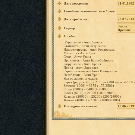
Дата рождения:
01.01.1982
Семейное положение: не в браке
Дата прибытия:
23.07.2013
Земля
Сервер:
Древних
О себе:
Укрощени
е
-
Анти
Ярость
Стойкост
ь
-
Анти Оглушени
е
Изворотл
ивость
-
Анти Контрата
ка
Меткость
-
Анти
Блок
Сглаз
-
Анти
Удача
Прочност
ь
-
Анти Бронебой
ность
Разрушен
ие
-
Анти
Броня
Порча
-
Анти
Здоровье
Стремите
льность
-
Анти Инициати
ва
Ослаблен
ие
-
Анти
Урон
Кол-во
даров
на
медаль:
Серая
(репута
300)
=
2100шт
(100 выпить/2
000
Зеленая
(1000)
=
3675
( 175/3500
)
Синяя
(3000)
=
8400 (400/800
0)
Рыжая
(8000)
=
21000 (1000/20
000)
Красная
(20000)
=
25200 (1200/24
000)
Фиолет
(40000)
=
21000 (1000/20
000)
Последнее посещение:
10.06.2019