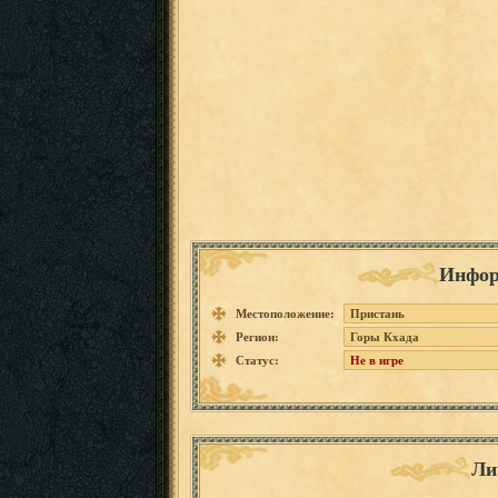
Инфор
Местоположение:
Пристань
Регион:
Горы Кхада
Статус:
Не в игре
Ли